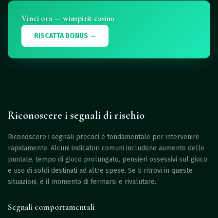
Vinci ora — winspirit casino
RISCATTA BONUS →
Riconoscere i segnali di rischio
Riconoscere i segnali precoci è fondamentale per intervenire
rapidamente. Alcuni indicatori comuni includono aumento delle
puntate, tempo di gioco prolungato, pensieri ossessivi sul gioco
e uso di soldi destinati ad altre spese. Se ti ritrovi in queste
situazioni, è il momento di fermarsi e rivalutare.
Segnali comportamentali