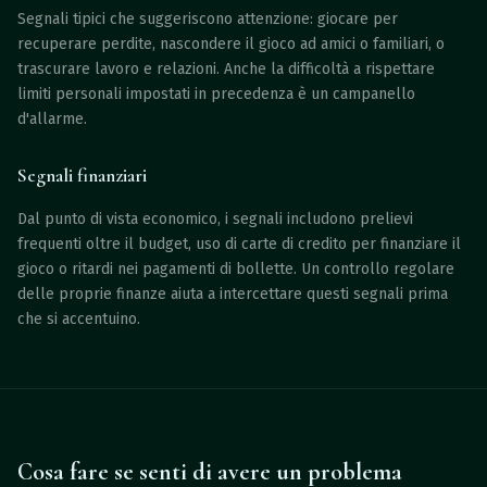
Segnali tipici che suggeriscono attenzione: giocare per
recuperare perdite, nascondere il gioco ad amici o familiari, o
trascurare lavoro e relazioni. Anche la difficoltà a rispettare
limiti personali impostati in precedenza è un campanello
d'allarme.
Segnali finanziari
Dal punto di vista economico, i segnali includono prelievi
frequenti oltre il budget, uso di carte di credito per finanziare il
gioco o ritardi nei pagamenti di bollette. Un controllo regolare
delle proprie finanze aiuta a intercettare questi segnali prima
che si accentuino.
Cosa fare se senti di avere un problema