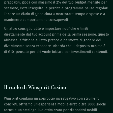
praticabili: gioca con massimo il 2% del tuo budget mensile per
sessione, evita inseguire le perdite e programma pause regolari.
Tenere un diario di gioco aiuta a monitorare tempo e spese e a
mantenere comportamenti consapevoli.
Un altro consiglio utile è impostare notifiche e limiti
direttamente dal tuo account prima della prima sessione: questo
abbassa la frizione all'atto pratico e permette di godere del
divertimento senza eccedere. Ricorda che il deposito minimo è
di €10, pensato per chi vuole iniziare con investimenti contenuti.
Il ruolo di Winspirit Casino
Winspirit combina un approccio investigativo con strumenti
concreti: offriamo un’esperienza mobile-first, oltre 3000 giochi,
tornei e un catalogo live ottimizzato per dispositivi mobili.