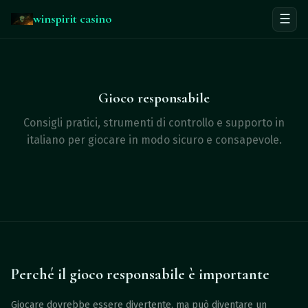
☰
winspirit casino
Gioco responsabile
Consigli pratici, strumenti di controllo e supporto in
italiano per giocare in modo sicuro e consapevole.
Perché il gioco responsabile è importante
Giocare dovrebbe essere divertente, ma può diventare un