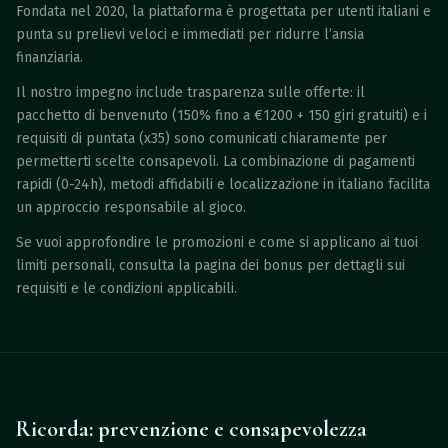
Fondata nel 2020, la piattaforma è progettata per utenti italiani e
punta su prelievi veloci e immediati per ridurre l’ansia
finanziaria.
Il nostro impegno include trasparenza sulle offerte: il
pacchetto di benvenuto (150% fino a €1200 + 150 giri gratuiti) e i
requisiti di puntata (x35) sono comunicati chiaramente per
permetterti scelte consapevoli. La combinazione di pagamenti
rapidi (0-24h), metodi affidabili e localizzazione in italiano facilita
un approccio responsabile al gioco.
Se vuoi approfondire le promozioni e come si applicano ai tuoi
limiti personali, consulta la pagina dei bonus per dettagli sui
requisiti e le condizioni applicabili.
Ricorda: prevenzione e consapevolezza